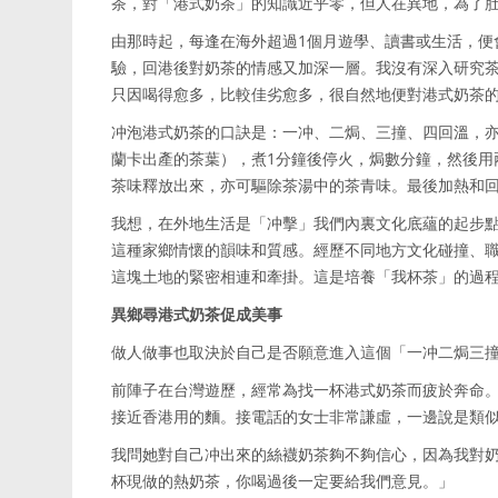
茶，對「港式奶茶」的知識近乎零，但人在異地，為了
由那時起，每逢在海外超過1個月遊學、讀書或生活，便
驗，回港後對奶茶的情感又加深一層。我沒有深入研究
只因喝得愈多，比較佳劣愈多，很自然地便對港式奶茶
冲泡港式奶茶的口訣是：一冲、二焗、三撞、四回溫，亦
蘭卡出產的茶葉），煮1分鐘後停火，焗數分鐘，然後用
茶味釋放出來，亦可驅除茶湯中的茶青味。最後加熱和
我想，在外地生活是「冲擊」我們內裏文化底蘊的起步
這種家鄉情懷的韻味和質感。經歷不同地方文化碰撞、
這塊土地的緊密相連和牽掛。這是培養「我杯茶」的過
異鄉尋港式奶茶促成美事
做人做事也取決於自己是否願意進入這個「一冲二焗三
前陣子在台灣遊歷，經常為找一杯港式奶茶而疲於奔命
接近香港用的麵。接電話的女士非常謙虛，一邊說是類
我問她對自己冲出來的絲襪奶茶夠不夠信心，因為我對
杯現做的熱奶茶，你喝過後一定要給我們意見。」