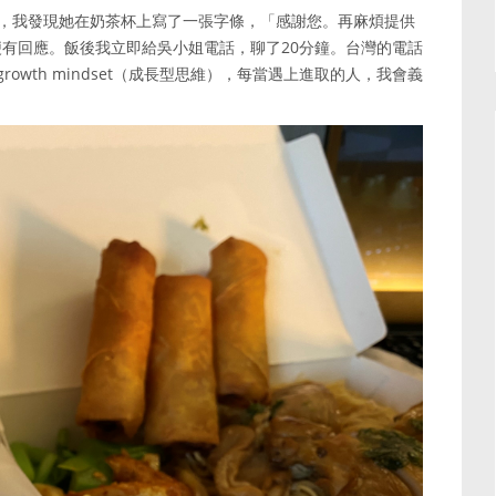
送來後，我發現她在奶茶杯上寫了一張字條，「感謝您。再麻煩提供
有回應。飯後我立即給吳小姐電話，聊了20分鐘。台灣的電話
wth mindset（成長型思維），每當遇上進取的人，我會義