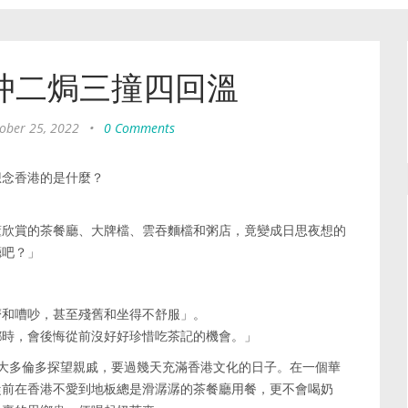
冲二焗三撞四回溫
ober 25, 2022
•
0 Comments
想念香港的是什麼？
懂欣賞的茶餐廳、大牌檔、雲吞麵檔和粥店，竟變成日思夜想的
廳吧？」
擠和嘈吵，甚至殘舊和坐得不舒服」。
鄉時，會後悔從前沒好好珍惜吃茶記的機會。」
大多倫多探望親戚，要過幾天充滿香港文化的日子。在一個華
從前在香港不愛到地板總是滑潺潺的茶餐廳用餐，更不會喝奶