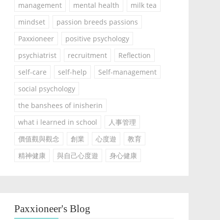
management
mental health
milk tea
mindset
passion breeds passions
Paxxioneer
positive psychology
psychiatrist
recruitment
Reflection
self-care
self-help
Self-management
social psychology
the banshees of inisherin
what i learned in school
人事管理
價值觀與觀念
創業
心度遊
教育
精神健康
與自己心度遊
身心健康
Paxxioneer's Blog