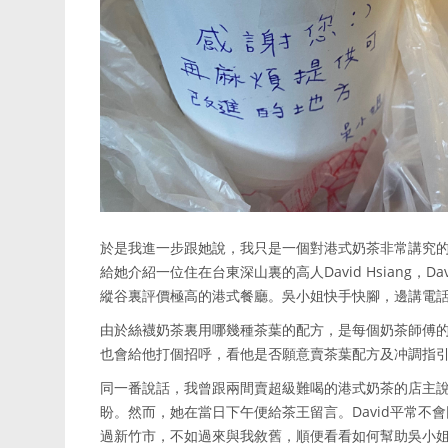
於是我進一步跟她說，我只是一個對港式奶茶非常講究
給她介紹一位住在台東深山裏的高人David Hsiang
縱谷裏評價極高的港式餐廳。吳小姐快手快腳，邊講電
由於絲襪奶茶裏用哪幾種茶葉的配方，是每個奶茶師傅的
也會給他打個招呼，看他是否願意賣茶葉配方及冲調指
同一番說話，我曾跟兩間賣超級難喝的港式奶茶的店主
盼。然而，她在當日下午便給茶王留言。David平常
過新竹市，不如過來與我敘舊，順便看看如何幫助吳小