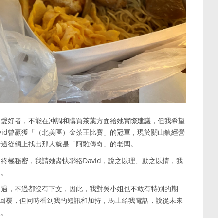
的愛好者，不能在冲調和購買茶葉方面給她實際建議，但我希望
，David曾贏獲「（北美區）金茶王比賽」的冠軍，現於關山鎮經營
話邊從網上找出那人就是「阿雞傳奇」的老闆。
終極秘密，我請她盡快聯絡David，說之以理、動之以情，我
引。
說過，不過都沒有下文，因此，我對吳小姐也不敢有特別的期
不會回覆，但同時看到我的短訊和加持，馬上給我電話，說從未來
姐。