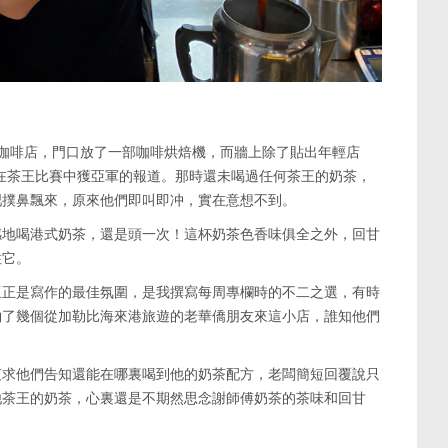
咖啡店，門口放了一部咖啡烘焙機，而牆上除了貼出年輕店
有他在茶王比賽中獲亞軍的報道。那時還未喝過任何茶王的奶茶，
吧撲鼻飄來，原來他們即叫即冲，實在意想不到。
感地喝港式奶茶，還是頭一次！這杯奶茶色香味俱全之外，回甘
住它。
懷正是寫作的最佳氛圍，是我撰寫每周專欄時的不二之選，有時
約了幾個從加勒比海來港旅遊的老華僑朋友來這小店，誰知他們
哀求他們告知還能在哪裏喝到他的奶茶配方，老闆簡短回覆說只
他茶王的奶茶，心裏還是不期然思念謝師傅奶茶的茶味和回甘