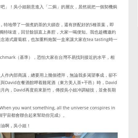
竹吧」！吳小姐願意進入「二焗」的層次，居然就把一個契機焗
岸，特地帶了一個煮奶茶的大銻壺，還有拼配好的5種茶葉，即
茶的獨特味道，回甘餘韻直上鼻腔，大家一喝便知。我也趁機邀約
式蘿蔔糕，也加重料炮製一盒來讓大家在tea tasting時一
chmark（基準），恐怕大家在台灣不易找到接近的水平，相
伙人作內部商議，總要用上幾個禮拜，無論我多渴望事成，卻不
avid在餐酒館呷着雞尾酒（東方美人茶+干邑）時，David
月內，David再度前來新竹，傳授吳小姐冲調秘技，並會長期
！
ou want something, all the universe conspires in
望某件事，整個宇宙都會聯合起來幫助你完成）。
加油啊，吳小姐！