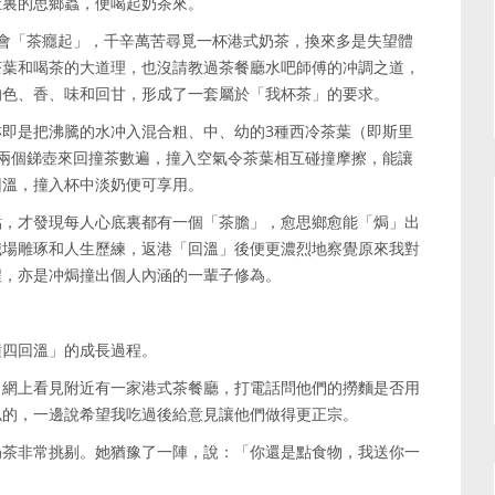
肚裏的思鄉蟲，便喝起奶茶來。
會「茶癮起」，千辛萬苦尋覓一杯港式奶茶，換來多是失望體
茶葉和喝茶的大道理，也沒請教過茶餐廳水吧師傅的冲調之道，
的色、香、味和回甘，形成了一套屬於「我杯茶」的要求。
即是把沸騰的水冲入混合粗、中、幼的3種西冷茶葉（即斯里
兩個銻壺來回撞茶數遍，撞入空氣令茶葉相互碰撞摩擦，能讓
回溫，撞入杯中淡奶便可享用。
點，才發現每人心底裏都有一個「茶膽」，愈思鄉愈能「焗」出
職場雕琢和人生歷練，返港「回溫」後便更濃烈地察覺原來我對
程，亦是冲焗撞出個人內涵的一輩子修為。
撞四回溫」的成長過程。
。網上看見附近有一家港式茶餐廳，打電話問他們的撈麵是否用
似的，一邊說希望我吃過後給意見讓他們做得更正宗。
奶茶非常挑剔。她猶豫了一陣，說：「你還是點食物，我送你一