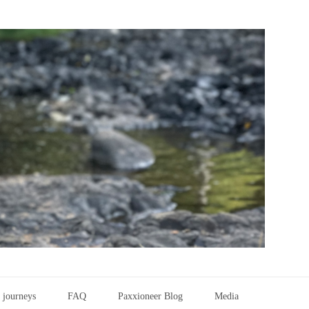
 journeys
FAQ
Paxxioneer Blog
Media