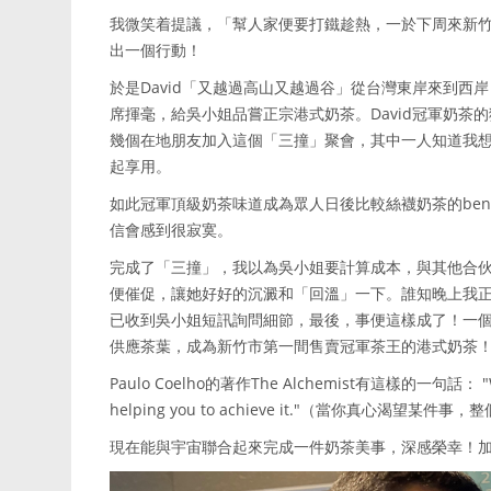
我微笑着提議，「幫人家便要打鐵趁熱，一於下周來新
出一個行動！
於是David「又越過高山又越過谷」從台灣東岸來到西
席揮毫，給吳小姐品嘗正宗港式奶茶。David冠軍奶
幾個在地朋友加入這個「三撞」聚會，其中一人知道我想念港
起享用。
如此冠軍頂級奶茶味道成為眾人日後比較絲襪奶茶的ben
信會感到很寂寞。
完成了「三撞」，我以為吳小姐要計算成本，與其他合
便催促，讓她好好的沉澱和「回溫」一下。誰知晚上我正與D
已收到吳小姐短訊詢問細節，最後，事便這樣成了！一個
供應茶葉，成為新竹市第一間售賣冠軍茶王的港式奶茶
Paulo Coelho的著作The Alchemist有這樣的一句話： "When y
helping you to achieve it."（當你真心渴
現在能與宇宙聯合起來完成一件奶茶美事，深感榮幸！