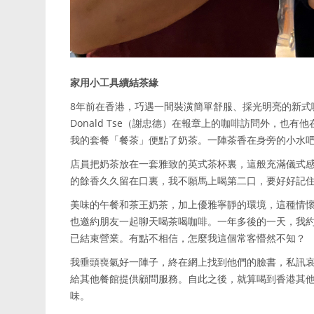
家用小工具續結茶緣
8年前在香港，巧遇一間裝潢簡單舒服、採光明亮的新式
Donald Tse（謝忠德）在報章上的咖啡訪問外，也
我的套餐「餐茶」便點了奶茶。一陣茶香在身旁的小水
店員把奶茶放在一套雅致的英式茶杯裏，這般充滿儀式
的餘香久久留在口裏，我不願馬上喝第二口，要好好記
美味的午餐和茶王奶茶，加上優雅寧靜的環境，這種情
也邀約朋友一起聊天喝茶喝咖啡。一年多後的一天，我
已結束營業。有點不相信，怎麼我這個常客懵然不知？
我垂頭喪氣好一陣子，終在網上找到他們的臉書，私訊
給其他餐館提供顧問服務。自此之後，就算喝到香港其
味。