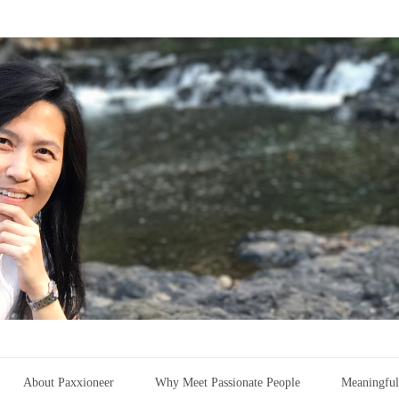
About Paxxioneer
Why Meet Passionate People
Meaningful