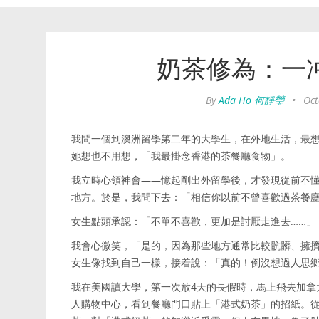
奶茶修為：一
By
Ada Ho 何靜瑩
•
Oct
我問一個到澳洲留學第二年的大學生，在外地生活，最
她想也不用想，「我最掛念香港的茶餐廳食物」。
我立時心領神會——憶起剛出外留學後，才發現從前不
地方。於是，我問下去：「相信你以前不曾喜歡過茶餐
女生點頭承認：「不單不喜歡，更加是討厭走進去……」
我會心微笑，「是的，因為那些地方通常比較骯髒、擁
女生像找到自己一樣，接着說：「真的！倒沒想過人思
我在美國讀大學，第一次放4天的長假時，馬上飛去加拿
人購物中心，看到餐廳門口貼上「港式奶茶」的招紙。