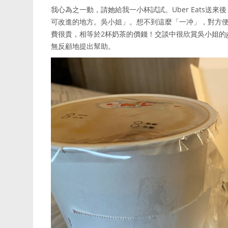
我心為之一動，請她給我一小杯試試。Uber Eats
可改進的地方。吳小姐」。想不到這麼「一冲」，對方便
費很貴，相等於2杯奶茶的價錢！交談中很欣賞吳小姐的gro
無反顧地提出幫助。