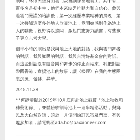
演時，林懷民堅持由雲門親自訓練當地義工。其中有二
百多名是初中生，他們本來缺乏推動力和自信心。參與
過雲門嚴謹的培訓後，第一次經歷專業精神的展現，第
一次接觸這麼多外地人欣賞池上，竟開始感到作為池上
人的驕傲，視野得以擴闊，激起鬥志努力讀書，有些孩
子更立志考大學。
個半小時的演出是我與池上大地的對話，我與雲門舞者
的對話，我與鄉民的對話，我與台灣好基金會的對話。
而這些對話沒有隨音樂和舞步的停止而結束。我把對話
帶回香港，宣揚池上的故事，讓《松煙》在我的生態圈
裏沉澱、發酵、昇華。
2018.11.29
**何靜瑩擬於2019年10月底再赴池上觀賞「池上秋收稻
穗藝術節」，並體驗收割等池上一連串精彩活動，與鄉
民及大自然對話，須於一月便開始訂民宿及門票。有興
趣參加者，請電郵至ada.ho@paxxioneer.com