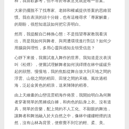
釋，我喜歡參考，但不等於專家意見就是唯一答案。
大家仍擺脫不了找專家、老師和權威提供答案的思維習
慣。我在表演的頭十分鐘，也有這種尋求「專家解畫」
的期盼，很想知道該如何把它弄明白。
然而，我提醒自己轉換心態：不是指望專家教我看演
出，而是我如何與舞者、與周遭環境進行對話？如何少
用腦袋與理性，多用心靈與感知去領受信息？
心靜下來後，我嘗試進入舞作的世界。我知道是次表演
叫《松煙》，便嘗試理解舞者如何演繹煙在林中緩緩升
起的狀態。慢慢地，我的焦點從舞台放大到天地之間的
浮雲、山嶺之間的稻田、田埂之間的禾穗。風吹過稻
海，泛起金黃色的稻浪，送來陣陣的稻香。
由上天繪畫的山巒流雲稻海作佈景，我開始明白為何舞
者穿著簡單的黑褲或白褲，和肉色的貼身上衣。沒有道
具，簡單的音樂，配上簡約不人工化、不顯眼的舞池，
讓舞者和舞池融入於大自然之中，像林中縷縷輕煙的淡
然，沒有山林為背景，便察覺不到它的輕、柔、美。