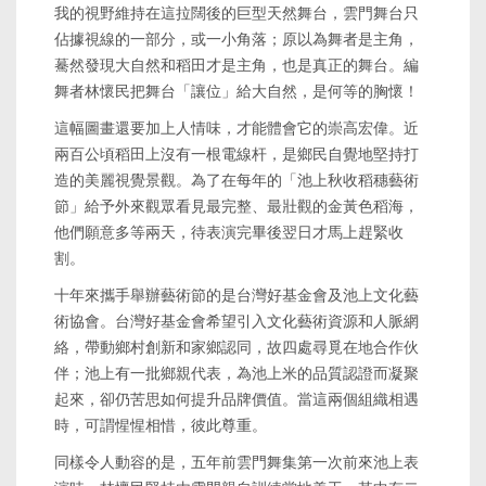
我的視野維持在這拉闊後的巨型天然舞台，雲門舞台只
佔據視線的一部分，或一小角落；原以為舞者是主角，
驀然發現大自然和稻田才是主角，也是真正的舞台。編
舞者林懷民把舞台「讓位」給大自然，是何等的胸懷！
這幅圖畫還要加上人情味，才能體會它的崇高宏偉。近
兩百公頃稻田上沒有一根電線杆，是鄉民自覺地堅持打
造的美麗視覺景觀。為了在每年的「池上秋收稻穗藝術
節」給予外來觀眾看見最完整、最壯觀的金黃色稻海，
他們願意多等兩天，待表演完畢後翌日才馬上趕緊收
割。
十年來攜手舉辦藝術節的是台灣好基金會及池上文化藝
術協會。台灣好基金會希望引入文化藝術資源和人脈網
絡，帶動鄉村創新和家鄉認同，故四處尋覓在地合作伙
伴；池上有一批鄉親代表，為池上米的品質認證而凝聚
起來，卻仍苦思如何提升品牌價值。當這兩個組織相遇
時，可謂惺惺相惜，彼此尊重。
同樣令人動容的是，五年前雲門舞集第一次前來池上表