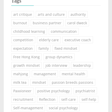
Tags
art critique
arts and culture
authority
burnout
business partner
carol dweck
childhood learning
communication
competition
elderly care
executive coach
expectation
family
fixed mindset
Free Hong Kong
group dynamics
growth mindset
job interview
leadership
mahjong
management
mental health
milk tea
mindset
passion breeds passions
Paxxioneer
positive psychology
psychiatrist
recruitment
Reflection
self-care
self-help
Self-management
social psychology