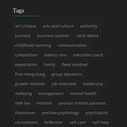
Tags
art critique
arts and culture
authority
burnout
business partner
carol dweck
childhood learning
communication
competition
elderly care
executive coach
expectation
family
fixed mindset
Free Hong Kong
group dynamics
growth mindset
job interview
leadership
mahjong
management
mental health
milk tea
mindset
passion breeds passions
Paxxioneer
positive psychology
psychiatrist
recruitment
Reflection
self-care
self-help