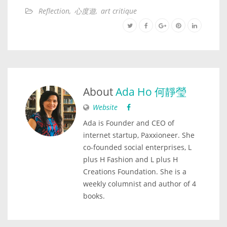
Reflection
,
心度遊
,
art critique
About
Ada Ho 何靜瑩
Website
Ada is Founder and CEO of
internet startup, Paxxioneer. She
co-founded social enterprises, L
plus H Fashion and L plus H
Creations Foundation. She is a
weekly columnist and author of 4
books.