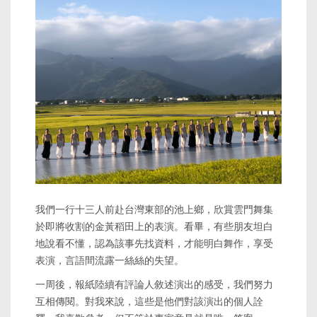
我們一行十三人前赴台灣東部的池上鄉，欣賞雲門舞集
於即將收割的金黃稻田上的表演。看畢，有些朋友坦白
地說看不懂，認為該事先找資料，才能明白舞作，享受
表演，言語間流露一絲絲的失望。
一周後，報紙陸續有評論人敘述演出的感受，我們努力
互相傳閱。對我來說，這些是他們對該演出的個人詮