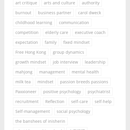
art critique
arts and culture
authority
burnout
business partner
carol dweck
childhood learning
communication
competition
elderly care
executive coach
expectation
family
fixed mindset
Free Hong Kong
group dynamics
growth mindset
job interview
leadership
mahjong
management
mental health
milk tea
mindset
passion breeds passions
Paxxioneer
positive psychology
psychiatrist
recruitment
Reflection
self-care
self-help
Self-management
social psychology
the banshees of inisherin