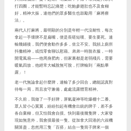
打四圈，才能暫時忘記痛楚；吃鮑參翅肚也不及食糊
好，精神大振，連他們的眾多醫生也鼓勵用「麻將療
法」。
兩代人打麻將，最明顯的分別是年輕一代沒耐性，每次
拿起一手壞牌不是扁嘴，便是長嗟短嘆、要生要死。連
輸幾鋪後，我們便會動作多多，坐立不安。我頻上廁所
抖擻精神，或找零食聊以慰藉。弟弟一時脫衣服，一時
開電風扇——他周身肥肉，但家裏都是老弱殘兵，需要
暖氣四放，他經常大喊脫無可脫，打牌輸到「兩點畢
露」！
老一代無論拿起什麼牌，連輸了多少回合，總能認真對
待每一局，而且攻守兼備，處處流露體育精神。
不久前，我做了一手好牌，屏氣凝神等吃爆棚十二番。
眾人皆小心翼翼，紛紛扣起有機會出銃的牌子，差不多
各自棄糊，但又怕我會自摸。快到最後幾隻牌，大家發
現如無意外，我會摸最後一隻。從加拿大回港的六叔機
關算盡，忽然用三隻「百搭」結合一隻筒子牌來一個