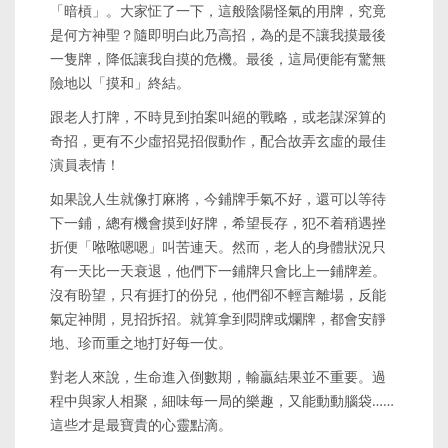
「暗槓」。大家怔了一下，這般陰陽怪氣的用牌，究竟
是何方神聖？隨即明白此乃高招，為的是不讓我摸最後
一隻牌，降低讓我自摸的危機。最後，這局便能有驚無
險地以「摸和」終結。
跟老人打牌，不時見到拍案叫絕的戰略，或老謀深算的
奇招，更有不少虛招晃招假動作，配合故弄玄虛的最佳
演員表情！
如果說人生就像打麻將，今鋪牌手氣不好，還可以等待
下一鋪，總有機會摸到好牌，希望長存，犯不着稍遇挫
折便「𠵱𠵱嗯嗯」叫苦連天。然而，老人的身體狀況只
有一天比一天衰退，他們下一鋪牌只會比上一鋪牌差。
沒有盼望，只有捱打的份兒，他們卻不輕言離場，反能
氣定神閒，見招拆招。就算拿到悶牌或爛牌，都會安靜
地、珍而重之地打好每一仗。
對老人來說，生命進入倒數期，輸贏結果並不重要。過
程中與家人相聚，細味每一局的樂趣，又能動動腦袋……
這些才是最寶貴的心靈點滴。