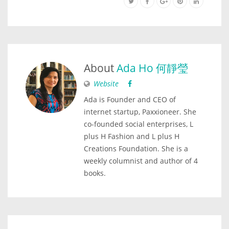
About
Ada Ho 何靜瑩
Website
Ada is Founder and CEO of
internet startup, Paxxioneer. She
co-founded social enterprises, L
plus H Fashion and L plus H
Creations Foundation. She is a
weekly columnist and author of 4
books.