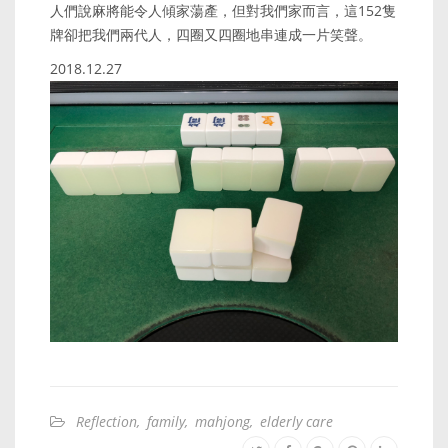
人們說麻將能令人傾家蕩產，但對我們家而言，這152隻
牌卻把我們兩代人，四圈又四圈地串連成一片笑聲。
2018.12.27
Reflection
,
family
,
mahjong
,
elderly care