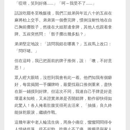
「哎唷，笑到好痛……」「呵～我受不了……」
話說吃罷冬至晚飯後，我們三姐弟與年近八十的五叔在
麻將枱上交手。弟弟第一個疊完牌，慣例沒耐性地在自
己胸前擲骰子，然後在大姐那邊拿牌，其他人也跟着拿
牌。五叔突然問：「骰子擲出幾多點？」
弟弟堅定地說：「請問我錯在哪裏？」五叔馬上改口：
「問吓啫。」
但在這時，我已把面前的牌子推倒，說：「噢，不好意
思！」
眾人瞪大眼睛，沒想到我會有此一着。他們知我有個癖
好，每當揭開一手爛牌時，最愛找藉口推倒重來，盡快
在新一鋪摸到好牌。但這次不同，我連自己手牌是好是
壞還未知曉，又未證實弟弟是否開錯牌，動作卻快得如
此驚人！各人掩着肚腹笑得死去活來，「抽搐」良久終
能抹乾眼淚，繼續作戰。
這幾年家中老人輪流生病，周身小痛症，懨懨悶悶得令
人情緒低落、提不起勁。吃藥止不了痛，唯獨是與家人