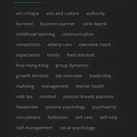
art critique
arts and culture
authority
burnout
business partner
carol dweck
childhood learning
communication
competition
elderly care
executive coach
expectation
family
fixed mindset
Free Hong Kong
group dynamics
growth mindset
job interview
leadership
mahjong
management
mental health
milk tea
mindset
passion breeds passions
Paxxioneer
positive psychology
psychiatrist
recruitment
Reflection
self-care
self-help
Self-management
social psychology