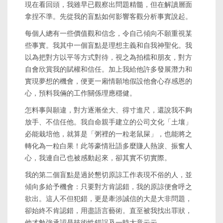
現在看回頭，我雖早已觀察出問題精髓，但在解讀層面
拿捏不準。先從我的盲點如何影響客觀分析事實說起。
每個人總有一些價值觀和信念，令自己傾向不願重視某
些事實。我其中一個盲點是理想主義和自我神聖化。我
以為把對方以平等方式對待，視之為拍檔和朋友，對方
自會欣賞我的賦權和信任。加上我給他許多發展潛力和
實現夢想的機會，便更一廂情願地假設他會心存感恩的
心，預料我倆的工作關係理應穩健。
怎料事與願違，對方逐漸坐大、得寸進尺，還說我不夠
放手、不信任他。我自命親手建立的公司文化「土壤」
必能栽培他，就算是「粥裡的一粒老鼠屎」，也能將之
轉化為一粒白果！此等豪情壯語多麼賺人熱淚、振奮人
心，我連自己也被感動起來，卻其實不切實際。
我的第二個盲點是過於懇切原諒工作表現不俗的人，並
傾向多給予機會：只要對方肯認錯，我的原諒便會呼之
欲出。這人不但犯錯，更是牽涉誠信的大是大非問題，
卻始終不肯認錯，用盡語言藝術。直至被我找出罪狀，
他才勉強承認是技術性錯誤及一時大意云云。