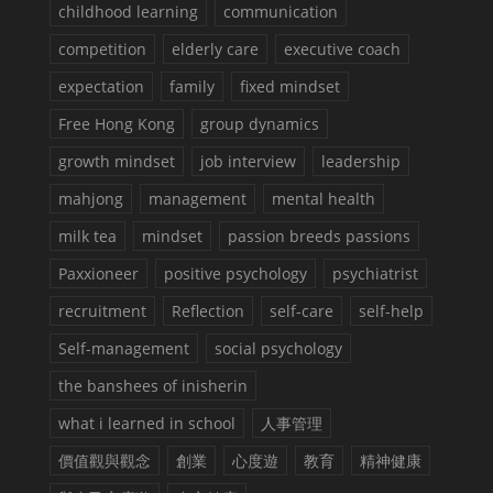
childhood learning
communication
competition
elderly care
executive coach
expectation
family
fixed mindset
Free Hong Kong
group dynamics
growth mindset
job interview
leadership
mahjong
management
mental health
milk tea
mindset
passion breeds passions
Paxxioneer
positive psychology
psychiatrist
recruitment
Reflection
self-care
self-help
Self-management
social psychology
the banshees of inisherin
what i learned in school
人事管理
價值觀與觀念
創業
心度遊
教育
精神健康