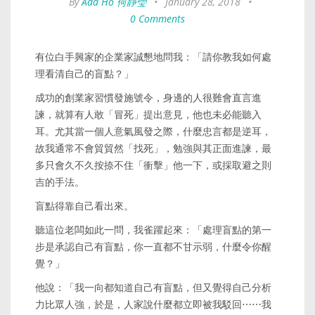
By
Ada Ho 何靜瑩
•
January 28, 2018
•
0 Comments
有位白手興家的企業家誠懇地問我：「請你教我如何處
理看清自己的盲點？」
成功的創業家習慣發施號令，身邊的人很難會直言進
諫，就算有人敢「冒死」提出意見，他也未必能聽入
耳。尤其當一個人意氣風發之際，什麼忠言都是逆耳，
故我通常不會貿貿然「找死」，勉強與其正面進諫，最
多只會久不久按捺不住「衝擊」他一下，或採取避之則
吉的手法。
盲點得靠自己看出來。
聽這位老闆如此一問，我雀躍起來：「處理盲點的第一
步是承認自己有盲點，你一直都不甘示弱，什麼令你醒
覺？」
他說：「我一向都知道自己有盲點，但又覺得自己分析
力比眾人強，於是，人家說什麼都立即被我駁回⋯⋯我