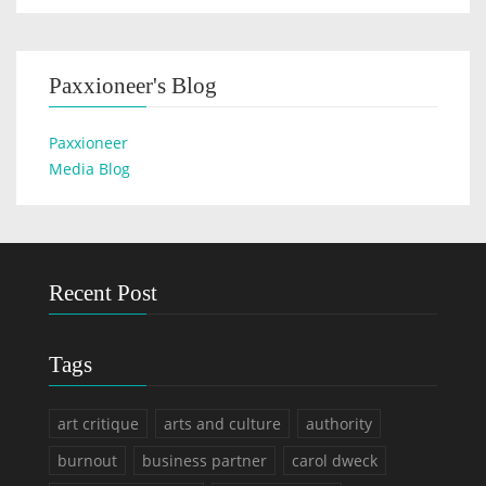
Paxxioneer's Blog
Paxxioneer
Media Blog
Recent Post
Tags
art critique
arts and culture
authority
burnout
business partner
carol dweck