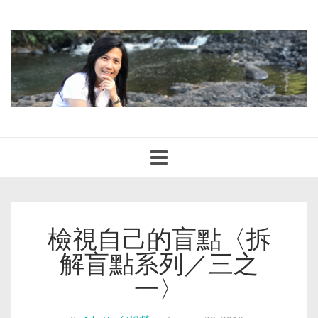
Toggle
navigation
檢視自己的盲點〈拆
解盲點系列／三之
一〉