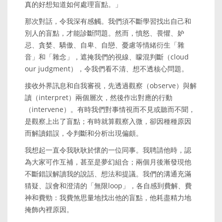
真的好想知道如何處理盲點。」
那次對話，令我深有感觸。我們須不斷學習找出自己和
別人的盲點，才能診斷問題。然而，憤怒、畏懼、妒
忌、貪婪、驕傲、自卑、自戀、憂慮等情緒衍生「雜
音」和「雜念」，遮掩我們的視線、矇混判斷（cloud
our judgment），令我們看不清、想不透核心問題。
接收外界訊息和自我審視，先透過觀察（observe）與解
讀（interpret）兩個層次，然後作出對應的行動
（intervene）。有時我們對事情視而不見或聽而不聞，
是觀察上出了盲點；有時就算觀察入微，卻因種種原因
而解讀錯誤，令判斷和分析出現偏頗。
我想起一直令我耿耿於懷的一位同事。我聘請他時，認
為大家可作互補，甚至是夢幻組合；兩個月後漸發現他
不斷錯誤解讀我的說話、想法和提議。我們的溝通充滿
猜疑、誤會和澄清的「無限loop」，各自感到費解、費
神和費勁：我費煞思量地找出他的盲點，他耗盡精力地
掩飾內裡原因。