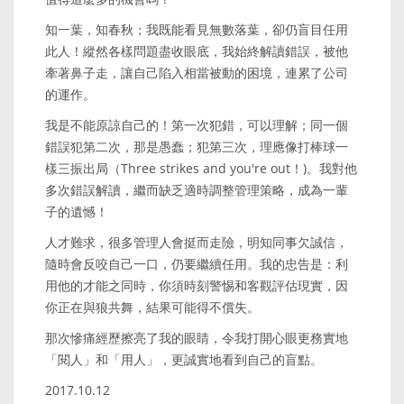
知一葉，知春秋；我既能看見無數落葉，卻仍盲目任用
此人！縱然各樣問題盡收眼底，我始終解讀錯誤，被他
牽著鼻子走，讓自己陷入相當被動的困境，連累了公司
的運作。
我是不能原諒自己的！第一次犯錯，可以理解；同一個
錯誤犯第二次，那是愚蠢；犯第三次，理應像打棒球一
樣三振出局（Three strikes and you're out！)。我對他
多次錯誤解讀，繼而缺乏適時調整管理策略，成為一輩
子的遺憾！
人才難求，很多管理人會挺而走險，明知同事欠誠信，
隨時會反咬自己一口，仍要繼續任用。我的忠告是：利
用他的才能之同時，你須時刻警惕和客觀評估現實，因
你正在與狼共舞，結果可能得不償失。
那次慘痛經歷擦亮了我的眼睛，令我打開心眼更務實地
「閱人」和「用人」，更誠實地看到自己的盲點。
2017.10.12