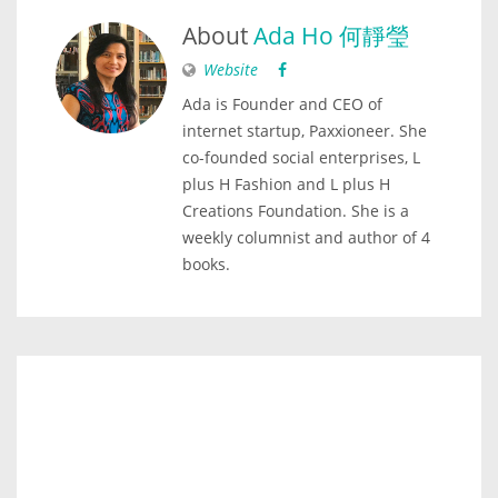
About
Ada Ho 何靜瑩
Website
Ada is Founder and CEO of
internet startup, Paxxioneer. She
co-founded social enterprises, L
plus H Fashion and L plus H
Creations Foundation. She is a
weekly columnist and author of 4
books.