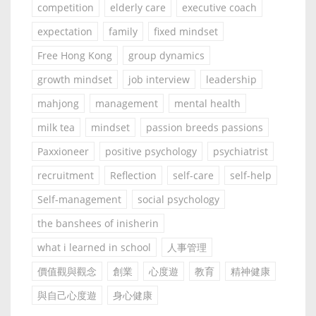
competition
elderly care
executive coach
expectation
family
fixed mindset
Free Hong Kong
group dynamics
growth mindset
job interview
leadership
mahjong
management
mental health
milk tea
mindset
passion breeds passions
Paxxioneer
positive psychology
psychiatrist
recruitment
Reflection
self-care
self-help
Self-management
social psychology
the banshees of inisherin
what i learned in school
人事管理
價值觀與觀念
創業
心度遊
教育
精神健康
與自己心度遊
身心健康