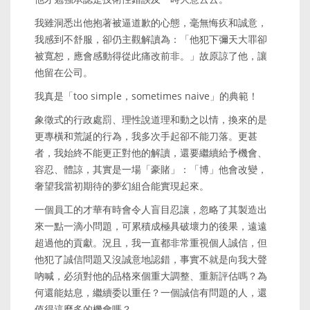
我雖洞悉出他抱著被逼道歉的心態，毫無悔疚和誠意，
我感到不舒服，卻仍主觀解讀為：「他犯下彌天大罪卻
被寬恕，應會感動得從此痛改前非。」故原諒了他，讓
他留在公司。
我真是「too simple，sometimes naive」的典範！
象徵式的行政處罰、理性說道理和動之以情，換來的是
更專橫和荒誕的行為，我多次手起卻不能刀落。更甚
者，我始終不能更正對他的解讀，還要繼續給予機會、
容忍、體諒，其實是一場「豪賭」：「博」他會改變，
奢望我當初期待的夢幻組合能實現起來。
一個員工的才華有時會令人盲目忍讓，忽略了其製造出
來一點一滴小問題，可累積成極具破壞力的後果，遠遠
超過他的貢獻。況且，我一直都非常重視個人誠信，但
他犯了誠信問題又沒誠意地認錯，事實不就是向我大聲
吶喊，必須對他的品格來個重大調整、重新評估嗎？為
何還能姑息，繼續委以重任？一個誠信有問題的人，還
值得這麼多的機會嗎？