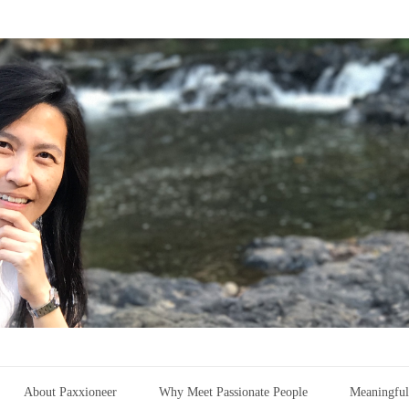
About Paxxioneer
Why Meet Passionate People
Meaningful