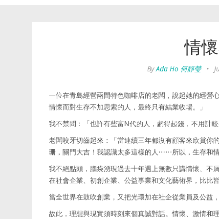
情懷
By
Ada Ho 何靜瑩
•
J
一位在青島經營兩間特色咖啡店的老闆，說起她的經營
情懷而對生存不加思索的人，最終只有結業收場。」
我不禁問：「也許有些富N代的人，虧得起錢，不用計較
老闆咬牙切齒起來：「當連續三年都沒有顧客來欣賞你
珊，關門大吉！我認識太多這樣的人⋯⋯所以，生存和
我不絕點頭，腦袋湧現過去十年遇上無數只講情懷、不
在社會企業、初創企業、公益事業和文化藝術界，比比
當全世界在鼓吹創業，又把光環加在社企從業員及公益
故此，理想與現實須時刻來個真誠對話。情懷、激情和