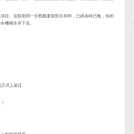
益項目。這類老闆一旦甦醒要面對生存時，已經為時已晚，你的
能令機構生存下去。
旬正式上架)】
奇！