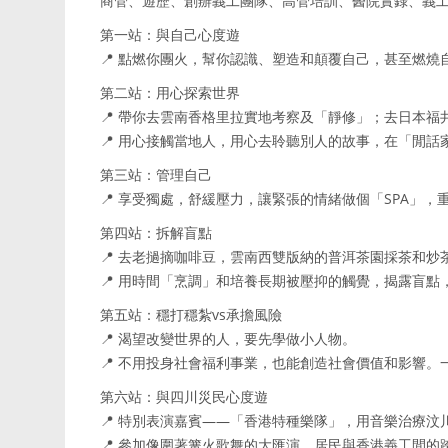
商管、遊歷、創辦義工團隊、高管培訓、醫院實錄、義
第一站：與自己心度遊
📍 點燃你團火，幫你認識、塑造和顛覆自己，甚至燃
第二站：用心探索世界
📍 帶你去雲南香格里拉實地考察及「靜修」；去日本
📍 用心接觸當地人，用心去聆聽別人的故事，在「閒
第三站：管理自己
📍 享受獨處，舒緩壓力，讓緊張的情緒做個「SPA」，
第四站：拆解盲點
📍 去老撾摘咖啡豆，雲南西雙版納的普洱茶園採茶和炒
📍 用時間「烹調」和培養長期被壓抑的觸覺，揭露盲點
第五站：穩打穩紮vs承擔風險
📍 渴望改變世界的人，要先學做小人物。
📍 不用投身社會福利事業，也能創造社會價值和影響。
第六站：與四川災民心度遊
📍 特別表演嘉賓——「香港特種樂隊」，用音樂治療汶
📍 參加像圍著篝火歌舞的大匯演，居民與香港義工間