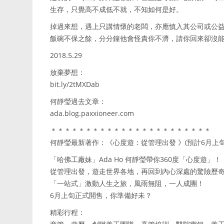
生存，只覺高不成低不就，不知如何是好。
掉過來想，遇上只講情懷的老闆，亦應慎入其公司或公
飯碗不保之餘，分分鐘他會怪責你不濟，請你回來卻沒
2018.5.29
放棄夢想：
bit.ly/2tMXDab
何靜瑩過去文章：
ada.blog.paxxioneer.com
＊＊＊＊＊＊＊＊＊＊＊＊＊＊＊＊＊＊＊＊＊＊＊
何靜瑩最新著作：《心度遊：從管理出發 》(預計6月上
「哈佛工廠妹」Ada Ho 何靜瑩帶你360度「心度遊」！
從管理出發，遊走世界各地，再回到內心深處的驚險歷
「一站式」激動人生之旅，風雨無阻，一人成團！
6月上旬正式開售，你準備好未？
精彩行程：