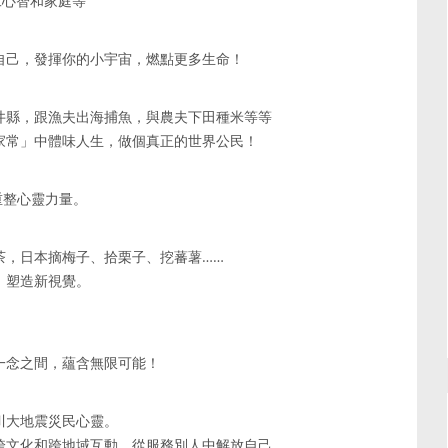
工心智和家庭等
燒自己，發揮你的小宇宙，燃點更多生命！
福井縣，跟漁夫出海捕魚，與農夫下田種米等等
話家常」中體味人生，做個真正的世界公民！
重整心靈力量。
茶，日本摘梅子、拾栗子、挖蕃薯……
，塑造新視覺。
一念之間，蘊含無限可能！
川大地震災民心靈。
的跨文化和跨地域互動，從服務別人中解放自己。