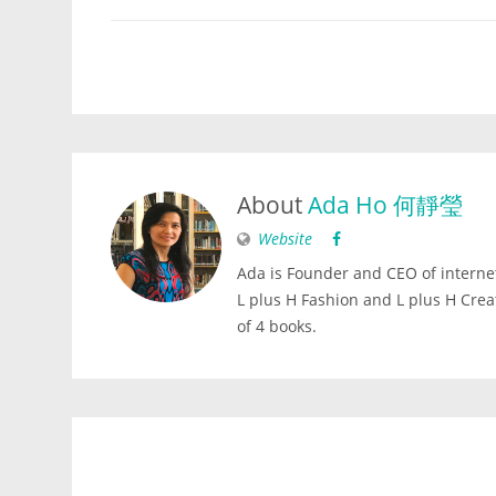
About
Ada Ho 何靜瑩
Website
Ada is Founder and CEO of internet
L plus H Fashion and L plus H Crea
of 4 books.