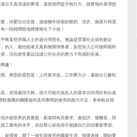
或過分天真浪漫的夢境，逼使我們提升執行力，踏實地向著理想
可愛，待嬰兒出生後，連續幾年徘徊於餵奶、洗衣、換尿片和震
曾有一段時間暗地裡後悔生了小孩！
以平衡某些求職人士的過分理想化。無論是營運社企或初創企
捱」的人。最怕抱著天真和無限情懷者，妄想加入公司後即能幹
失望，活在經常要設法讓公司生存的壓力下而感到失落。
和興趣！
心態。典型的遐想是：上司要求低，工作壓力少，還能出公數吃
不高，意味栽培不夠，很大可能代表此人的基本功停滯於初出道
處理較複雜的團隊協作及同事間的衝突的能力不足，更有較自我
發現外面世界的真實面：新老闆有高要求、會批評、懂鞭策，同
深員工應有的水平，但自尊心卻高得不能讓自己回頭重新學習。
工」寵慣後，開了一個先甜後苦的職業生涯。情懷過後，開始要