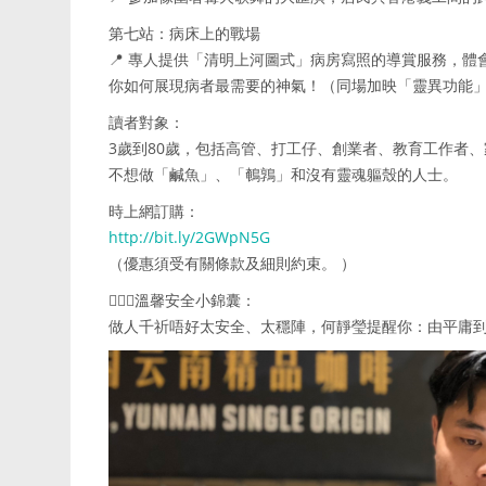
第七站：病床上的戰場
📍 專人提供「清明上河圖式」病房寫照的導賞服務，體
你如何展現病者最需要的神氣！（同場加映「靈異功能」
讀者對象：
3歲到80歲，包括高管、打工仔、創業者、教育工作者
不想做「鹹魚」、「鵪鶉」和沒有靈魂軀殼的人士。
時上網訂購：
http://bit.ly/2GWpN5G
（優惠須受有關條款及細則約束。 ）
💁🏻‍♀溫馨安全小錦囊：
做人千祈唔好太安全、太穩陣，何靜瑩提醒你：由平庸