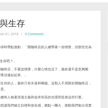
與生存
une 01, 2018
•
0 Comments
心得時帶點激動：「開咖啡店的人總帶著一份情懷，但那些光為
生存吧？」
的咖啡店，不要說情懷，什麼心情也沒了，最終還不是意興闌
情懷須連結起來。」
屑生存的人，最終只有失落和唏噓。這類人不局限於開咖啡店，
皆是。
，總有人抱著浪漫主義和追求崇高的光環而投身這些行業。
理想讓我們確立目標和使命感，燃點一團火，推動我們衝出現實