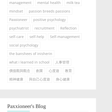
management
mental health
milk tea
mindset
passion breeds passions
Paxxioneer
positive psychology
psychiatrist
recruitment
Reflection
self-care
self-help
Self-management
social psychology
the banshees of inisherin
what i learned in school
人事管理
價值觀與觀念
創業
心度遊
教育
精神健康
與自己心度遊
身心健康
Paxxioneer's Blog