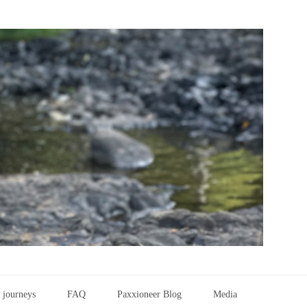
 journeys
FAQ
Paxxioneer Blog
Media