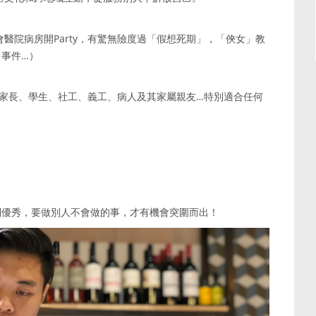
會醫院病房開Party，有驚無險度過「假想死期」，「俠女」教
事件…）
、家長、學生、社工、義工、病人及其家屬親友…特別適合任何
到優秀，要做別人不會做的事，才有機會突圍而出！