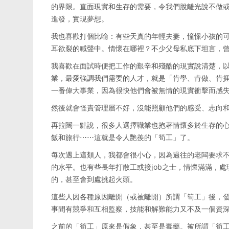
的界限。直面現實和生存的需要，令我們脫離光說不做
進發，實現夢想。
我也喜歡打個比喻：有些天真的年輕夫妻，憧憬小孩的
耳欲裂的喊聲中。情懷在哪裡？不少父母私底下坦言，
我喜歡在面試時便把工作的艱辛和殘酷的現實說清楚，
業，最愛強調我們需要的人才，就是「肯學、肯做、肯
一番偉大事業，因為很快他們會被無情的現實衝擊而感
然後就會怪責管理層不好，沒能照顧他們的感受、志向
再拉闊一點說，很多人選擇職業也抱著情懷多於生存的
飯和旅行⋯⋯這就是令人艷羨的「筍工」了。
每次遇上這類人，我都會很小心，因為過往的老闆要求
的水平。也有些長年打散工或接job之士，情懷滿滿，
的，甚至會到處挑起火頭。
這些人因各種原因離開（或被離開）所謂「筍工」後，
事間有競爭和互相監察，技能和解難能力又不及一個資
之前的「筍工」原來是假象，甚至是毒藥。被所謂「筍