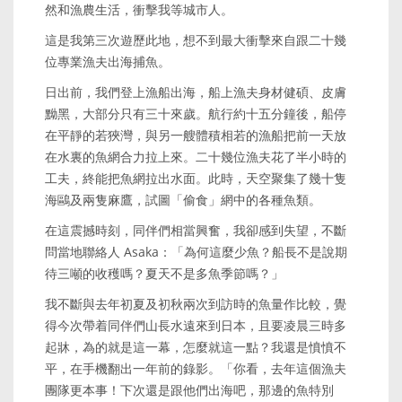
然和漁農生活，衝擊我等城市人。
這是我第三次遊歷此地，想不到最大衝擊來自跟二十幾
位專業漁夫出海捕魚。
日出前，我們登上漁船出海，船上漁夫身材健碩、皮膚
黝黑，大部分只有三十來歲。航行約十五分鐘後，船停
在平靜的若狹灣，與另一艘體積相若的漁船把前一天放
在水裏的魚網合力拉上來。二十幾位漁夫花了半小時的
工夫，終能把魚網拉出水面。此時，天空聚集了幾十隻
海鷗及兩隻麻鷹，試圖「偷食」網中的各種魚類。
在這震撼時刻，同伴們相當興奮，我卻感到失望，不斷
問當地聯絡人 Asaka：「為何這麼少魚？船長不是說期
待三噸的收穫嗎？夏天不是多魚季節嗎？」
我不斷與去年初夏及初秋兩次到訪時的魚量作比較，覺
得今次帶着同伴們山長水遠來到日本，且要凌晨三時多
起牀，為的就是這一幕，怎麼就這一點？我還是憤憤不
平，在手機翻出一年前的錄影。「你看，去年這個漁夫
團隊更本事！下次還是跟他們出海吧，那邊的魚特別