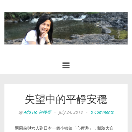
Toggle
navigation
失望中的平靜安穩
By
Ada Ho 何靜瑩
•
July 24, 2018
•
0 Comments
兩周前與六人到日本一個小鄉鎮「心度遊」，體驗大自