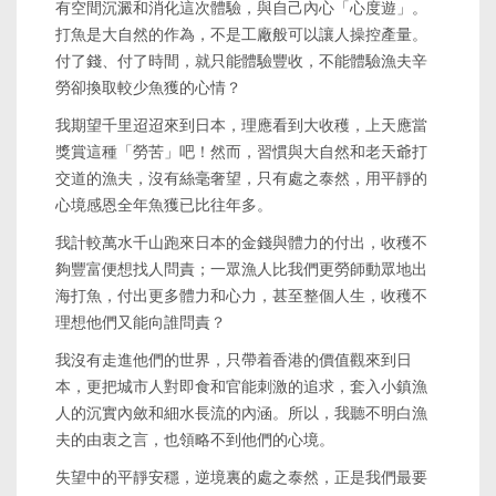
有空間沉澱和消化這次體驗，與自己內心「心度遊」。
打魚是大自然的作為，不是工廠般可以讓人操控產量。
付了錢、付了時間，就只能體驗豐收，不能體驗漁夫辛
勞卻換取較少魚獲的心情？
我期望千里迢迢來到日本，理應看到大收穫，上天應當
獎賞這種「勞苦」吧！然而，習慣與大自然和老天爺打
交道的漁夫，沒有絲毫奢望，只有處之泰然，用平靜的
心境感恩全年魚獲已比往年多。
我計較萬水千山跑來日本的金錢與體力的付出，收穫不
夠豐富便想找人問責；一眾漁人比我們更勞師動眾地出
海打魚，付出更多體力和心力，甚至整個人生，收穫不
理想他們又能向誰問責？
我沒有走進他們的世界，只帶着香港的價值觀來到日
本，更把城市人對即食和官能刺激的追求，套入小鎮漁
人的沉實內斂和細水長流的內涵。所以，我聽不明白漁
夫的由衷之言，也領略不到他們的心境。
失望中的平靜安穩，逆境裏的處之泰然，正是我們最要