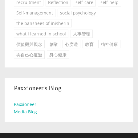
recruitment
Reflection
self-care
self-help
Self-management
social psychology
the banshees of inisherin
what i learned in school
人事管理
價值觀與觀念
創業
心度遊
教育
精神健康
與自己心度遊
身心健康
Paxxioneer's Blog
Paxxioneer
Media Blog