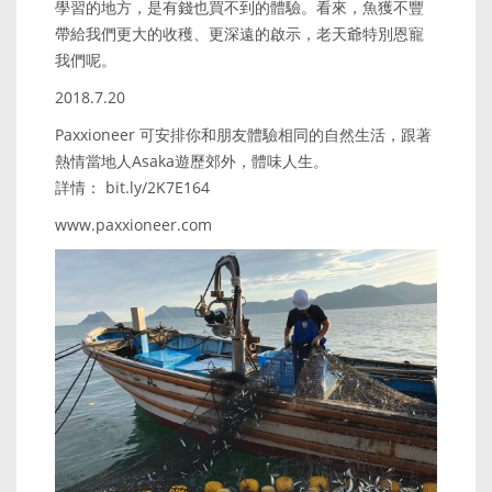
學習的地方，是有錢也買不到的體驗。看來，魚獲不豐
帶給我們更大的收穫、更深遠的啟示，老天爺特別恩寵
我們呢。
2018.7.20
Paxxioneer 可安排你和朋友體驗相同的自然生活，跟著
熱情當地人Asaka遊歷郊外，體味人生。
詳情： bit.ly/2K7E164
www.paxxioneer.com