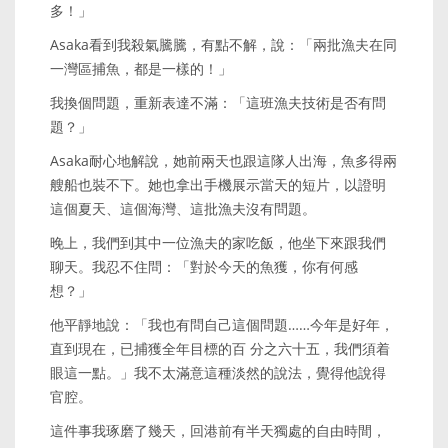
多！」
Asaka看到我殺氣騰騰，有點不解，說：「兩批漁夫在同
一灣區捕魚，都是一樣的！」
我換個問題，重新表達不滿：「這班漁夫技術是否有問
題？」
Asaka耐心地解說，她前兩天也跟這隊人出海，魚多得兩
艘船也裝不下。她也拿出手機展示當天的短片，以證明
這個夏天、這個海灣、這批漁夫沒有問題。
晚上，我們到其中一位漁夫的家吃飯，他坐下來跟我們
聊天。我忍不住問：「對於今天的魚獲，你有何感
想？」
他平靜地說：「我也有問自己這個問題……今年是好年，
直到現在，已捕獲全年目標的百 分之六十五，我們須着
眼這一點。」我不太滿意這種淡然的說法，覺得他說得
官腔。
這件事我琢磨了幾天，回港前有半天獨處的自由時間，