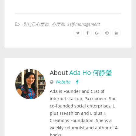
與自己心度遊
,
心度遊
,
Self-management
About
Ada Ho 何靜瑩
Website
Ada is Founder and CEO of
internet startup, Paxxioneer. She
co-founded social enterprises, L
plus H Fashion and L plus H
Creations Foundation. She is a
weekly columnist and author of 4
books.