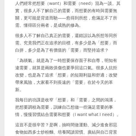
人們經常把想要（want）和需要（need）混為一談。其
實，很多人不了解自己的需要，而想要的有時與需要無
關，更可能是背道而馳——愈得到所想，愈滿足不了所
需。懂得區分兩者，是成熟的修為。
很多人不了解自己真正的需要，還錯誤以為所想等同所
需。究竟我們正在追求的目標，有多少是為「想要」而
白拼，多少是為了有價值的「需要」而堅持追求？
「為啖氣」就是為了一時想要保存面子和自尊，明知有
違需要，就算是兩敗俱傷也要爭回這口氣。很多人抗拒
改變，也是為了追求「想要」的短期利益和舒適；改變
帶來風險，大家看不到長遠的「需要」在於今天的革
新。
我每日的功課是收窄「想要」和「需要」之間的鴻溝，
把想要調校為需要，訓練自己想做一些滿足需要的事
情，慢慢習慣結合需要和想要（I want what I need）。
這豈不是很辛苦？是啊，抽時間做運動、減少進食邪惡
食物如西多士炒粉麵、培養閱讀習慣、廣結與自己背景