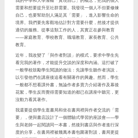
我的中學和大學灌輸「實現自己」的概念，把我的個人
需要和想要提升至社群需要。我發現一個人不但要修煉
自己，也要幫助別人滿足其「需要」，進入影響生命的
境界。我們要先客觀地估計對方需要什麼，然後才提供
適切的服務。從事這類工作的人，其實正在參與教育
——家庭教育、學校教育、職場教育、家長教育、公共
教育。
近年，我改變了「與作者對談」的模式，要求中學生先
看完我的著作，才能提升交談的深度和內涵。這打破了
一般學校鼓勵學生閱讀的做法：先讓學生聽作者演說，
以引發他們在講座後追看有關著作的興趣。然而，學生
一般都不想看課外書，無論作者多賣力介紹著作及幕後
花絮，學生反而覺得需要知道的都已在講座中聽完，更
沒動力看其著作。
我還要提倡學生逛書局和坐在書局裡與作者交流的「需
要」，便與書店設計了一個體驗式學習的座談會——學
生與老師一起閱讀同一本書，然後到書店與作者進行深
度的分享，在書局裡被幾萬本書包圍著對談，書局更提