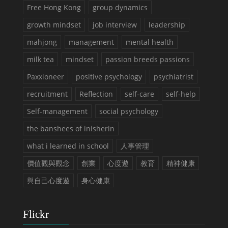
Free Hong Kong
group dynamics
growth mindset
job interview
leadership
mahjong
management
mental health
milk tea
mindset
passion breeds passions
Paxxioneer
positive psychology
psychiatrist
recruitment
Reflection
self-care
self-help
Self-management
social psychology
the banshees of inisherin
what i learned in school
人事管理
價值觀與觀念
創業
心度遊
教育
精神健康
與自己心度遊
身心健康
Flickr