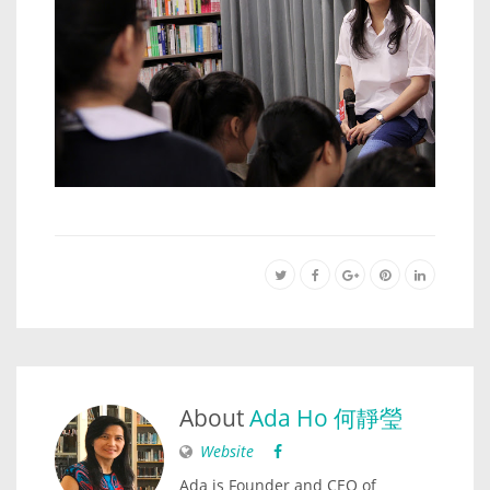
About
Ada Ho 何靜瑩
Website
Ada is Founder and CEO of