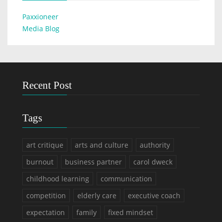
Paxxioneer
Media Blog
Recent Post
Tags
art critique
arts and culture
authority
burnout
business partner
carol dweck
childhood learning
communication
competition
elderly care
executive coach
expectation
family
fixed mindset