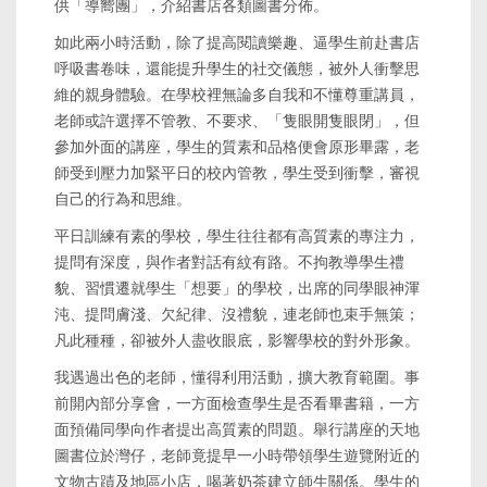
供「導嚮團」，介紹書店各類圖書分佈。
如此兩小時活動，除了提高閱讀樂趣、逼學生前赴書店
呼吸書卷味，還能提升學生的社交儀態，被外人衝擊思
維的親身體驗。在學校裡無論多自我和不懂尊重講員，
老師或許選擇不管教、不要求、「隻眼開隻眼閉」，但
參加外面的講座，學生的質素和品格便會原形畢露，老
師受到壓力加緊平日的校內管教，學生受到衝擊，審視
自己的行為和思維。
平日訓練有素的學校，學生往往都有高質素的專注力，
提問有深度，與作者對話有紋有路。不拘教導學生禮
貌、習慣遷就學生「想要」的學校，出席的同學眼神渾
沌、提問膚淺、欠紀律、沒禮貌，連老師也束手無策；
凡此種種，卻被外人盡收眼底，影響學校的對外形象。
我遇過出色的老師，懂得利用活動，擴大教育範圍。事
前開內部分享會，一方面檢查學生是否看畢書籍，一方
面預備同學向作者提出高質素的問題。舉行講座的天地
圖書位於灣仔，老師竟提早一小時帶領學生遊覽附近的
文物古蹟及地區小店，喝著奶茶建立師生關係。學生的