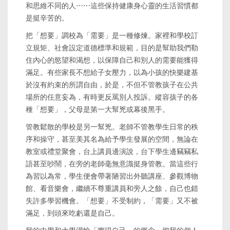
和思維不同的人⋯⋯這些保持健康身心靈的生活習慣都
是挺辛苦的。
把「想要」調校為「需要」是一種修煉。家裡和學校訂
立規矩、社會設定道德標準和規範，目的是幫助我們勒
住內心的慾望和渴想，以保障自己和別人的需要能獲得
滿足。有些家長不想給子女壓力，以為小孩的快樂建基
於沒有約束的所謂自由，於是，不但不管教孩子在公共
場所的任意妄為，有時更反罵別人投訴。縱容孩子的各
種「想要」，父母是第一大幫兇或幕後黑手。
管教鬆散的學校是另一幫兇。老師不管教學生日常的秩
序和操守，甚至美其名為給予學生發展的空間，無論在
教室或禮堂聚會，台上講員邊演說，台下學生邊竊竊私
語甚至吵鬧，在旁的老師毫無意識挺身管教。當這些行
為習以為常，學生便會帶著陋習出外聽講座、參觀博物
館、看音樂會，繼續不尊重講員和旁人之餘，自己也錯
失許多學習機會。「想要」不受制約，「需要」又不被
滿足，到頭來吃虧還是自己。