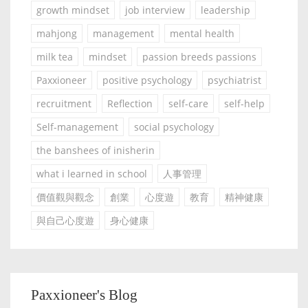
growth mindset
job interview
leadership
mahjong
management
mental health
milk tea
mindset
passion breeds passions
Paxxioneer
positive psychology
psychiatrist
recruitment
Reflection
self-care
self-help
Self-management
social psychology
the banshees of inisherin
what i learned in school
人事管理
價值觀與觀念
創業
心度遊
教育
精神健康
與自己心度遊
身心健康
Paxxioneer's Blog