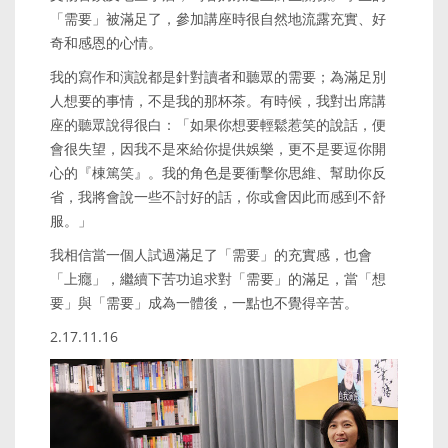
「需要」被滿足了，參加講座時很自然地流露充實、好
奇和感恩的心情。
我的寫作和演說都是針對讀者和聽眾的需要；為滿足別
人想要的事情，不是我的那杯茶。有時候，我對出席講
座的聽眾說得很白：「如果你想要輕鬆惹笑的說話，便
會很失望，因我不是來給你提供娛樂，更不是要逗你開
心的『棟篤笑』。我的角色是要衝擊你思維、幫助你反
省，我將會說一些不討好的話，你或會因此而感到不舒
服。」
我相信當一個人試過滿足了「需要」的充實感，也會
「上癮」，繼續下苦功追求對「需要」的滿足，當「想
要」與「需要」成為一體後，一點也不覺得辛苦。
2.17.11.16