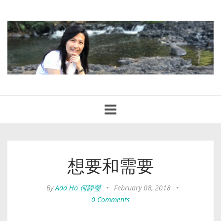
Toggle
navigation
想要和需要
By
Ada Ho 何靜瑩
•
February 08, 2018
•
0 Comments