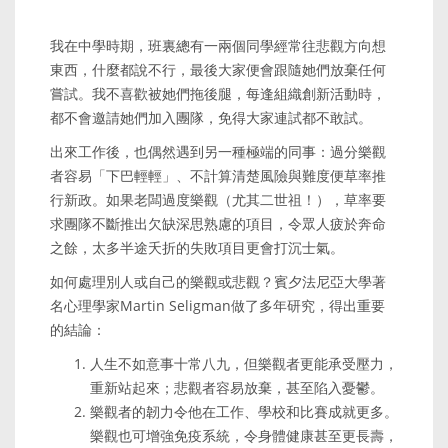
我在中學時期，班裏總有一兩個同學經常往悲觀方向想
東西，什麼都說不行，最後大家便會跟隨她們放棄任何
嘗試。我不喜歡被她們拖後腿，每逢組織創新活動時，
都不會邀請她們加入團隊，免得大家連試都不敢試。
出來工作後，也偶然遇到另一種極端的同事：過分樂觀
者容易「下巴輕輕」、不計算清楚風險與難度便草率推
行新政。如果老闆過度樂觀（尤其二世祖！），草率要
求團隊不斷推出欠缺深思熟慮的項目，令眾人疲於奔命
之餘，太多半途夭折的失敗項目更會打沉士氣。
如何處理別人或自己的樂觀或悲觀？賓夕法尼亞大學著
名心理學家Martin Seligman做了多年研究，得出重要
的結論：
人生不如意事十常八九，但樂觀者更能承受壓力，
重新站起來；悲觀者容易放棄，甚至陷入憂鬱。
樂觀者的韌力令他在工作、學校和比賽成就更多。
樂觀也可增強免疫系統，令身體健康甚至更長壽，