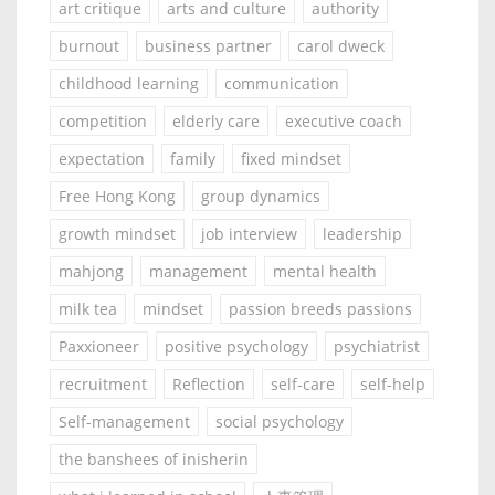
art critique
arts and culture
authority
burnout
business partner
carol dweck
childhood learning
communication
competition
elderly care
executive coach
expectation
family
fixed mindset
Free Hong Kong
group dynamics
growth mindset
job interview
leadership
mahjong
management
mental health
milk tea
mindset
passion breeds passions
Paxxioneer
positive psychology
psychiatrist
recruitment
Reflection
self-care
self-help
Self-management
social psychology
the banshees of inisherin