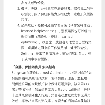
亦令人感到愉悅。
機構、團隊、公司應當充滿樂觀者。招聘員工的評
核測試，除了傳統的能力及推動力，還應加入樂觀
程度。
如果無助和憂鬱可經由學習而來（稱作習得無助，
learned helplessness），那麼樂觀也可以經由
學習而來（稱作習得樂觀，learned
optimism）。換言之，悲觀者可改變自己變得樂
觀，獲得隨之而來的工作滿足感、健康和愉悅。
Seligman提出了具體方法，讓我們幫助自己、孩
子或同事學習樂觀。
「金牌」保險銷售員 多樂觀者
Seligman在著作Learned Optimism中，精彩地闡述如
何用動物有系統地測試其「習得樂觀」理論，並且在一
間保險公司的大規模招聘中做過嚴謹實驗。該公司CEO
感到苦惱的是，保險銷售牽涉大量cold call推銷，經紀
十居其九會被陌生人拒絕，銷售過程磨滅意志和充滿失
敗感，導致相當高的流失率，令龐大的招聘成本及培訓