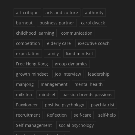
art critique
arts and culture
authority
burnout
business partner
carol dweck
childhood learning
communication
competition
elderly care
executive coach
expectation
family
fixed mindset
Free Hong Kong
group dynamics
growth mindset
job interview
leadership
mahjong
management
mental health
milk tea
mindset
passion breeds passions
Paxxioneer
positive psychology
psychiatrist
recruitment
Reflection
self-care
self-help
Self-management
social psychology