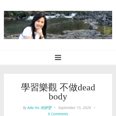
Toggle
navigation
學習樂觀 不做dead
body
By
Ada Ho 何靜瑩
•
September 15, 2020
•
0 Comments