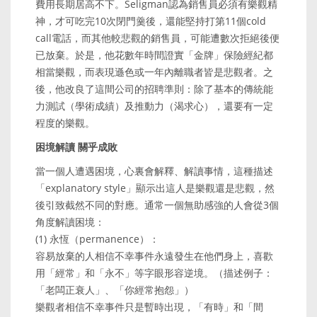
費用長期居高不下。Seligman認為銷售員必須有樂觀精
神，才可吃完10次閉門羹後，還能堅持打第11個cold
call電話，而其他較悲觀的銷售員，可能遭數次拒絕後便
已放棄。於是，他花數年時間證實「金牌」保險經紀都
相當樂觀，而表現遜色或一年內離職者皆是悲觀者。之
後，他改良了這間公司的招聘準則：除了基本的傳統能
力測試（學術成績）及推動力（渴求心），還要有一定
程度的樂觀。
困境解讀 關乎成敗
當一個人遭遇困境，心裏會解釋、解讀事情，這種描述
「explanatory style」顯示出這人是樂觀還是悲觀，然
後引致截然不同的對應。通常一個無助感強的人會從3個
角度解讀困境：
(1) 永恆（permanence）：
容易放棄的人相信不幸事件永遠發生在他們身上，喜歡
用「經常」和「永不」等字眼形容逆境。（描述例子：
「老闆正衰人」、「你經常抱怨」）
樂觀者相信不幸事件只是暫時出現，「有時」和「間