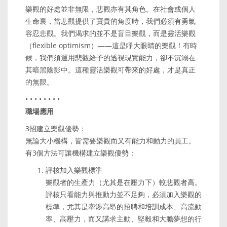
樂觀的好處並非無限，悲觀亦有其角色。在社會或個人
生命裏，當悲觀提供了寶貴的角度時，我們必須有勇氣
容忍悲觀。我們渴求的並不是盲目樂觀，而是靈活樂觀
（flexible optimism）——這是睜大眼睛的樂觀！有時
候，我們須運用悲觀給予的透視現實能力，卻不沉溺在
其暗黑陰影中。這種靈活樂觀可帶來的好處，才是真正
的無限。
• • • • • • • •
職場應用
3招建立樂觀優勢：
無論大小機構，皆需要樂觀而又有能力和動力的員工。
有3個方法可讓機構建立樂觀優勢：
評核加入樂觀標準
樂觀者的生產力（尤其是在壓力下）較悲觀者高。
評核只看能力與推動力並不足夠，必須加入樂觀的
標準，尤其是牽涉高昂的招聘和培訓成本、高流動
率、高壓力，而又講求主動、堅毅和大膽夢想的行