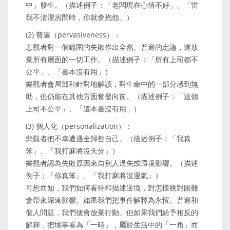
中」發生。（描述例子：「老闆現在心情不好」、「當
我不清潔房間時，你就會抱怨」）
(2) 普遍（pervasiveness）：
悲觀者對一個範圍的失敗作出全然、普遍的定論，遂放
棄所有層面的一切工作。（描述例子：「所有上司都不
公平」、「書本沒有用」）
樂觀者會局部和針對地解讀，對生命中的一部分感到無
助，但仍能在其他方面奮發向前。（描述例子：「這個
上司不公平」、「這本書沒有用」）
(3) 個人化（personalization）：
悲觀者把不幸遭遇全歸咎自己。（描述例子：「我真
笨」、「我打麻將沒天分」）
樂觀者認為失敗原因來自別人過失或環境影響。（描述
例子：「你真笨」、「我打麻將沒運氣」）
可想而知，我們如何看待和描述逆境，對怎樣應對困難
會帶來深遠影響。如果我們把事件解釋為永恆、普遍和
個人問題，我們便會放棄行動。但如果我們給予相反的
解釋，把壞事看為「一時」，屬於生活中的「一角」而