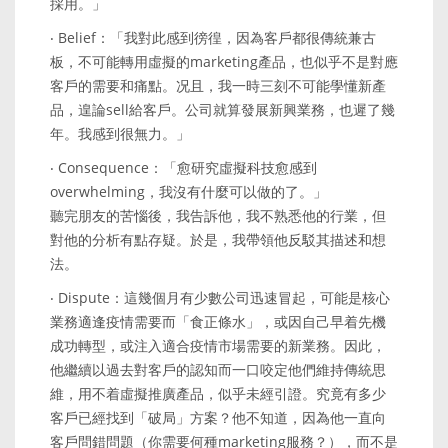
採用。」
‧ Belief：「我對此感到徬徨，因為客戶都很傳統兼古
板，不可能轉用虛擬的marketing產品，也似乎不是對應
客戶的需要和痛點。况且，我一時三刻不可能學懂新產
品，遑論sell給客戶。公司就算發展新興業務，也遲了幾
年。我感到很無力。」
‧ Consequence：「愈研究虛擬科技愈感到
overwhelming，我沒有什麼可以做的了。」
聽完朋友的苦惱後，我告訴他，我不熟悉他的行業，但
對他的分析有點存疑。於是，我帶領他反駁其描述和想
法。
‧ Dispute：這幾個月有少數公司迅速冒起，可能是核心
業務適逢疫情需要而「食正條水」，或因自己早着先機
成功轉型，或注入適合疫情市場需要的新業務。因此，
他繼續以過去對客戶的認知而一口咬定他們維持傳統思
維，用不着虛擬推廣產品，似乎未經引證。究竟有多少
客戶已經找到「破局」方案？他不知道，因為他一直向
客戶問錯問題（你需要何種marketing服務？），而不是