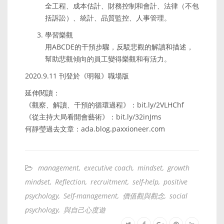
全工程、成本估計、財務控制和會計、法律（不包
括訴訟）、統計、品質監控、人事管理。
學習樂觀
用ABCDE的干預步驟，反駁悲觀的解讀和描述，
幫助悲觀傾向的員工變得樂觀和有活力。
2020.9.11 刊登於《明報》職場版
延伸閱讀：
《觀察、解讀、干預的循環過程》：bit.ly/2VLHChf
《從主持大局看開會藝術》：bit.ly/32inJms
何靜瑩過去文章：ada.blog.paxxioneer.com
management
,
executive coach
,
mindset
,
growth
mindset
,
Reflection
,
recruitment
,
self-help
,
positive
psychology
,
Self-management
,
價值觀與觀念
,
social
psychology
,
與自己心度遊