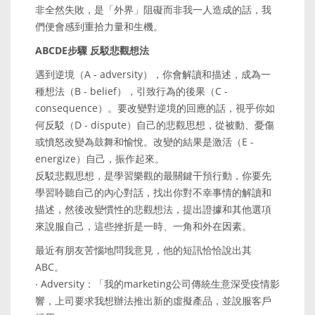
非全然失敗，是「外界」阻礙而非我一人造成的話，我
們便會感到重拾力量和生機。
ABCDE步驟 反駁悲觀想法
遇到逆境（A - adversity），你會解讀和描述，成為一
種想法（B - belief），引致行為的後果（C -
consequence）。要改變對逆境的回應的話，視乎你如
何反駁（D - dispute）自己的悲觀思想，從被動、憂傷
或憤怒改變為鼓舞和愉悅。改變的結果是激活（E -
energize）自己，振作起來。
反駁悲觀思想，是學習樂觀的最關鍵干預行動，你要先
學習聆聽自己的內心對話，找出你對不幸事情的解讀和
描述，然後改變慣性的悲觀想法，提出證據和其他選項
來說服自己，這些挫折是一時、一角和外在因素。
最近有朋友苦惱地問我意見，他的短訊恰恰說出其
ABC。
‧ Adversity：「我的marketing公司傳統生意深受疫情影
響，上司要求我想辦法推出新的虛擬產品，並說服客戶