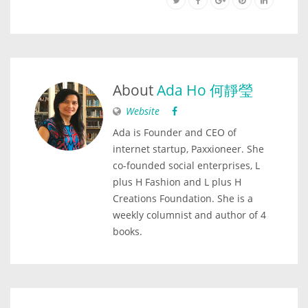
About
Ada Ho 何靜瑩
Website
Ada is Founder and CEO of
internet startup, Paxxioneer. She
co-founded social enterprises, L
plus H Fashion and L plus H
Creations Foundation. She is a
weekly columnist and author of 4
books.