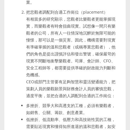
業。
把悲觀者調配到合適工作崗位（placement）
有相當多的研究顯示，悲觀者比樂觀者更能掌握現
實，而樂觀者有時會扭曲現實。試想像一間只有樂
觀者的公司，所有人一往情深地沉醉於無限可能的
憧憬，那可以是一個災害。因此，機構需要對現實
有準確掌握的溫和悲觀者（或稱專業悲觀者），他
們的角色是提出謹慎評估和發出警號，確保嚴苛的
現實不間斷地衝擊樂觀者。司庫、會計師、CFO、
安全工程師等，都需要提供準確的財政能力判斷和
危機感。
CEO或部門主管要有足夠智慧和靈活變通能力，把
策劃人員的樂觀願景與財務會計人員的審慎悲觀，
適度平衡，並把合適的人調配到合適的工作崗位：
多挫折、競爭大和高透支的工種，必須有樂觀者，
如銷售、公關、籌款、創意產業。
低挫折、低流動率、低壓力和高技術性質的工種，
需要貼近現實和懂得知所進退的溫和悲觀者，如安