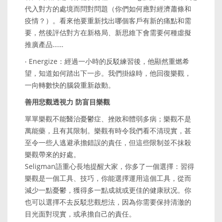
代入對方的處境而問對問題（你們如何應對經濟蕭條和
疫情？）。看來他要重新找出哪個客戶有新的痛點和需
要，然後評估對方在新格局、新思維下會需要何種虛擬
推廣產品……
‧ Energize：經過一小時的反駁練習後，他顯然重燃希
望，知道如何踏出下一步。我們掛線時，他回復樂觀，
一向轉數快的腦袋重新啟動。
善用悲觀透視力 防盲目樂觀
單單樂觀不能醫治憂鬱症、挫敗和體弱多病；樂觀不是
萬能藥，且有其限制。樂觀有時令我們看不清現實，甚
至令一些人逃避承擔錯誤的責任，但這些限制並不抹殺
樂觀帶來的好處。
Seligman語重心長地提醒大家，你多了一個選擇：習得
樂觀是一個工具、技巧，你能選擇運用這個工具，從而
減少一點憂鬱，獲得多一點成就或更佳的健康狀况。你
也可以選擇不去反駁悲觀想法，因為你需要保持清澈的
目光面對現實，或承擔自己的責任。