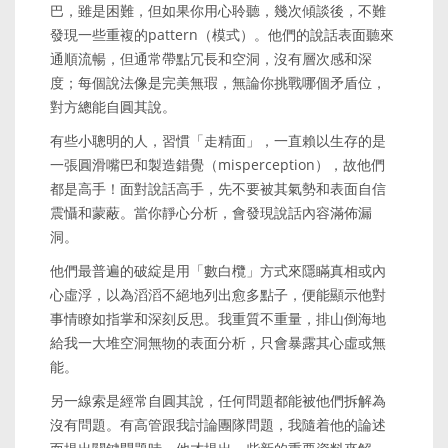
巴，雖是困難，但如果你用心聆聽，幾次傾談後，不難
發現一些重複的pattern（模式）。他們的說話表面聽來
通順流暢，但通常帶點冗長和空洞，沒有層次感和深
度；每個說法像是完美無瑕，無論你挑戰哪個矛盾位，
對方總能自圓其說。
有些小聰明的人，習慣「走精面」，一直賴以生存的是
一張圓滑嘴巴和製造錯覺（misperception），故他們
都是高手！面對說話高手，先不要被其氣勢和表面自信
震懾和蒙蔽。當你靜心分析，會發現說話內容滿佈漏
洞。
他們最普遍的破綻是用「數白欖」方式來隱瞞真相或內
心虛浮，以為滔滔不絕地列出愈多點子，便能顯示他對
事情瞭如指掌和深刻反思。我重質不重量，排山倒海地
給我一大堆空洞無物的表面分析，只會暴露其心虛或無
能。
另一線索是經常自圓其說，任何問題都能被他們拆解為
沒有問題。有高管跟我討論團隊問題，我隨着他的論述