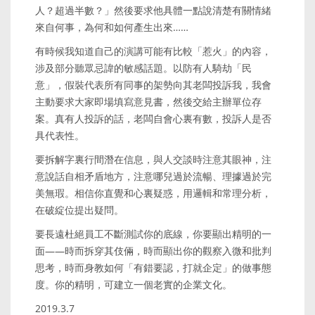
人？超過半數？」然後要求他具體一點說清楚有關情緒
來自何事，為何和如何產生出來……
有時候我知道自己的演講可能有比較「惹火」的內容，
涉及部分聽眾忌諱的敏感話題。以防有人騎劫「民
意」，假裝代表所有同事的架勢向其老闆投訴我，我會
主動要求大家即場填寫意見書，然後交給主辦單位存
案。真有人投訴的話，老闆自會心裏有數，投訴人是否
具代表性。
要拆解字裏行間潛在信息，與人交談時注意其眼神，注
意說話自相矛盾地方，注意哪兒過於流暢、理據過於完
美無瑕。相信你直覺和心裏疑惑，用邏輯和常理分析，
在破綻位提出疑問。
要長遠杜絕員工不斷測試你的底線，你要顯出精明的一
面——時而拆穿其伎倆，時而顯出你的觀察入微和批判
思考，時而身教如何「有錯要認，打就企定」的做事態
度。你的精明，可建立一個老實的企業文化。
2019.3.7