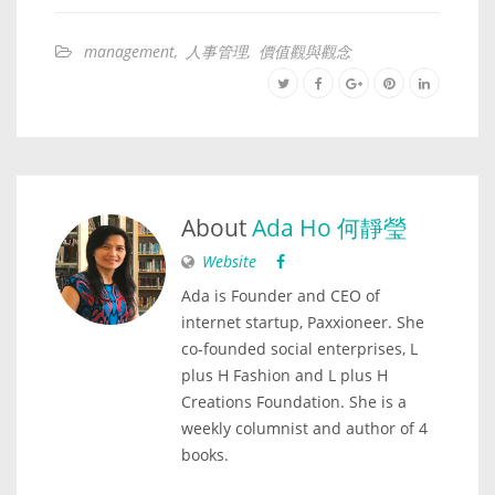
management
,
人事管理
,
價值觀與觀念
About
Ada Ho 何靜瑩
Website
Ada is Founder and CEO of
internet startup, Paxxioneer. She
co-founded social enterprises, L
plus H Fashion and L plus H
Creations Foundation. She is a
weekly columnist and author of 4
books.