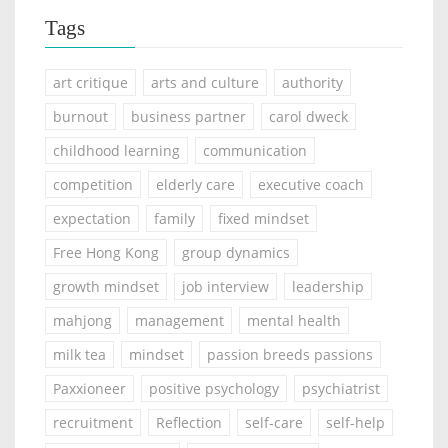
Tags
art critique
arts and culture
authority
burnout
business partner
carol dweck
childhood learning
communication
competition
elderly care
executive coach
expectation
family
fixed mindset
Free Hong Kong
group dynamics
growth mindset
job interview
leadership
mahjong
management
mental health
milk tea
mindset
passion breeds passions
Paxxioneer
positive psychology
psychiatrist
recruitment
Reflection
self-care
self-help