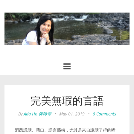
Toggle
navigation
完美無瑕的言語
By
Ada Ho 何靜瑩
•
May 01, 2019
•
0 Comments
洞悉謊話、藉口、語言藝術，尤其是來自說話了得的嘴