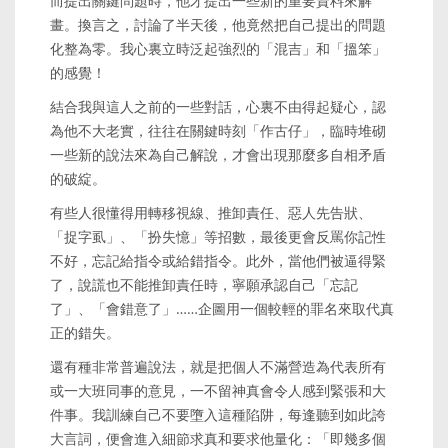
而提出關鍵問題時，他才提出一些新的重要資料來解
畫。換言之，討論了半天後，他竟然把自己提出的問題
化整為零。我心裏立時泛起強烈的「混吉」和「搵笨」
的感覺！
結合我與這人之前的一些對話，心裏不由得起疑心，認
為他不大老實，往往在關鍵時刻「作古仔」，臨時堆砌
一些新的說法來為自己解說，才會出現那麼多自相矛盾
的破綻。
有些人很懂得用轉移視線、推卸責任、惡人先告狀、
「捉字虱」、「扮失憶」等招數，最後更會反罵你記性
不好，忘記給指令或給錯指令。此外，當他們被逼得緊
了，說謊也不能推卸責任時，寧願承認自己「忘記
了」、「會錯意了」……企圖用一個較輕的罪名來取代真
正的錯失。
還有種非常普遍說法，就是把個人不滿營造為代表所有
或一大班同事的意見，一不留神真會令人感到緊張和大
件事。我訓練自己不要墮入這種陷阱，每逢聽到如此誇
大言詞，便會進入細節求真和要求他量化：「即幾多個